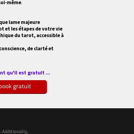
 soi-même
.
aque lame majeure
ot et les étapes de votre vie
ique du tarot, accessible à
conscience, de clarté et
 qu'il est gratuit ...
book gratuit
 Additionally,