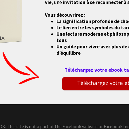
vie
, une
invitation à se reconnecter à
Vous découvrirez :
La signification profonde de ch
Le lien entre les symboles du tar
Une lecture moderne et philosoph
tous
Un guide pour vivre avec plus de 
d’équilibre
Téléchargez votre ebook tant
Téléchargez votre e
 This site is not a part of the Facebook website or Facebook Inc.